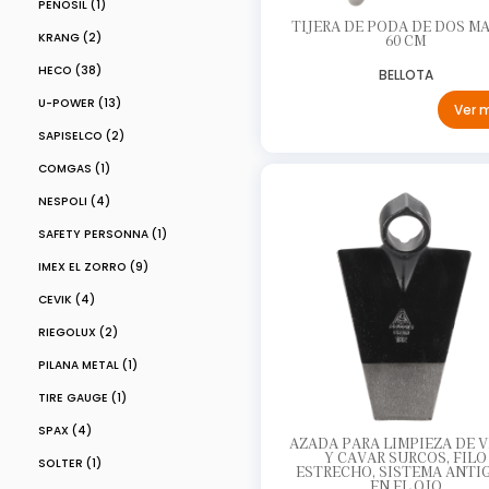
PENOSIL (1)
TIJERA DE PODA DE DOS M
KRANG (2)
60 CM
HECO (38)
BELLOTA
U-POWER (13)
Ver 
SAPISELCO (2)
COMGAS (1)
NESPOLI (4)
SAFETY PERSONNA (1)
IMEX EL ZORRO (9)
CEVIK (4)
RIEGOLUX (2)
PILANA METAL (1)
TIRE GAUGE (1)
SPAX (4)
AZADA PARA LIMPIEZA DE V
Y CAVAR SURCOS, FILO
SOLTER (1)
ESTRECHO, SISTEMA ANTI
EN EL OJO