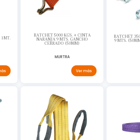
RATCHET 5000 KGS. + CINTA
RATCHET 350
 1MT.
NARANJA 9 MTS. GANCHO
9 MTS. (50
CERRADO (50MM)
MURTRA
Ver más
más