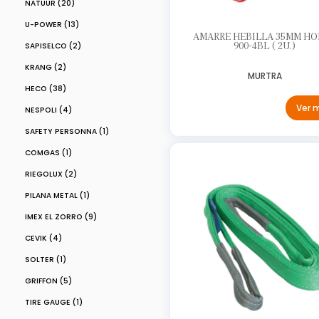
NATUUR (20)
U-POWER (13)
AMARRE HEBILLA 35MM H
900-4BL ( 2U.)
SAPISELCO (2)
KRANG (2)
MURTRA
HECO (38)
Ver 
NESPOLI (4)
SAFETY PERSONNA (1)
COMGAS (1)
RIEGOLUX (2)
PILANA METAL (1)
IMEX EL ZORRO (9)
CEVIK (4)
SOLTER (1)
GRIFFON (5)
TIRE GAUGE (1)