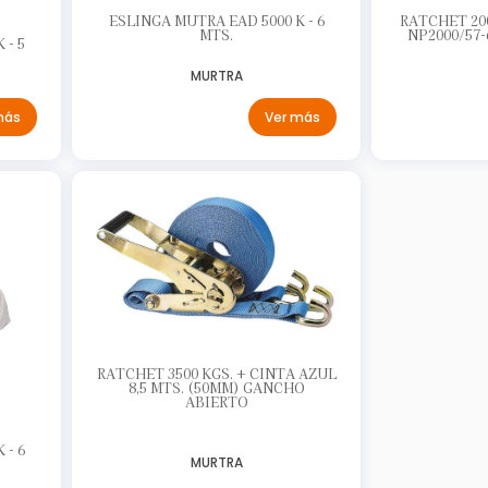
ESLINGA MUTRA EAD 5000 K - 6
RATCHET 200
MTS.
NP2000/57
 - 5
MURTRA
Ver más
más
RATCHET 3500 KGS. + CINTA AZUL
8,5 MTS. (50MM) GANCHO
ABIERTO
 - 6
MURTRA