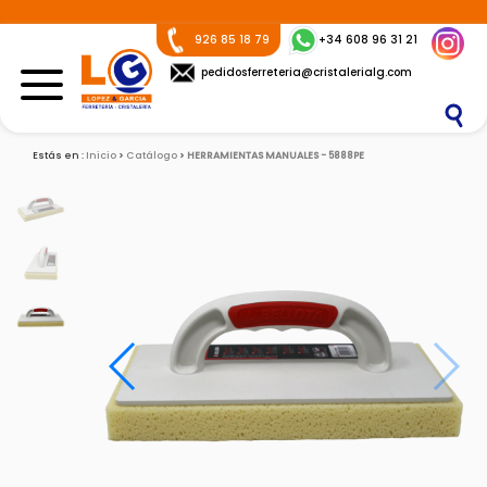
926 85 18 79
+34 608 96 31 21
pedidosferreteria@cristalerialg.com
Estás en :
Inicio
Catálogo
HERRAMIENTAS MANUALES - 5888PE