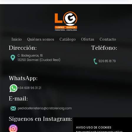
Inicio
Quiénes somos
Catálogo
Ofertas
Contacto
Dirección:
Teléfono:
C. Bodegueros, 18.
13250 Daimiel (Ciudad Real)
926 85 18 79
WhatsApp:
+34 608 96 31 21
E-mail:
pedidosferreteria@cristalerialg.com
Síguenos en Instagram:
AVISO USO DE COOKIES