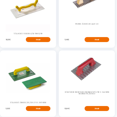
PEINE ACERO 28 cm 8 X 8
TALOCHA YESERO JAR 500X250
11,48€
Añadir
19,00€
Añadir
RASCADOR MORTERO MONOCAPA 250 X 144 MM
MANGO PLÁSTICO
TALOCHA ANGULAR JAR 275 X 185 MM
10,84€
Añadir
5,30€
Añadir