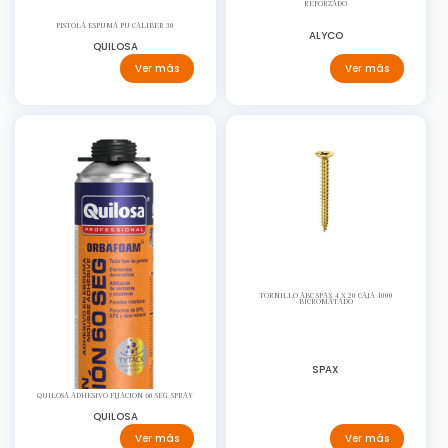
REFORZADO
PISTOLA ESPUMA PU CALIBER 30
ALYCO
QUILOSA
Ver más
Ver más
TORNILLO ABC SPAX 4 X 20 CAJA 1000
BICROMATADO
SPAX
QUILOSA ADHESIVO FIJACION 60 SEG. SPRAY
QUILOSA
Ver más
Ver más