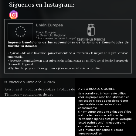
Síguenos en Instagram:
Empresa beneficiaria de las subvenciones de la Junta de Comunidades de
Castilla-La Mancha:
• Ayudas - Adelante Inversión- para el fomento de la inversión y la mejora de la productividad
empresarial.
• Proyecto incentivado con una subvención cofinanciada en un 80% por el Fondo Europeo de
Desarrollo Regional.
• Objetivo del proyecto: Conseguir un tejido empresarial más competitivo.
© Ferretería y Cristalería LG 2026
AVISO USO DE COOKIES
Aviso legal
Política de cookies
Política de privacidad
Este portal web únicamente utiliza
Términos y condiciones de uso
cookies propias con finalidad técnica,
no recaba ni cede datos de carácter
personal de los usuarios sin su
conocimiento.
Sin embargo, contiene enlaces a sitios
web de terceros con políticas de
privacidad ajenas este portal web que
usted podrá decidir si acepta o no
cuando acceda a ellos.
Más información sobre el uso de
nuestras cookies.