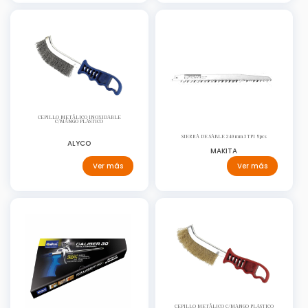
CEPILLO METÁLICO INOXIDABLE
C/MANGO PLASTICO
SIERRA DE SABLE 240mm 3TPI 5pcs
ALYCO
MAKITA
Ver más
Ver más
CEPILLO METÁLICO C/MANGO PLASTICO