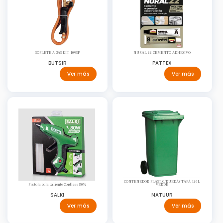
SOPLETE A GAS KIT 109SF
NURAL 22 CEMENTO ADHESIVO
BUTSIR
PATTEX
Ver más
Ver más
CONTENEDOR PLAST.C/RUEDAS TAPA 120L
Pistola cola caliente Cordless 80W
VERDE
SALKI
NATUUR
Ver más
Ver más