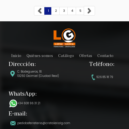
1
2
3
4
5
Inicio
Quiénes somos
Catálogo
Ofertas
Contacto
Dirección:
Teléfono:
C. Bodegueros, 18.
13250 Daimiel (Ciudad Real)
926 85 18 79
WhatsApp:
+34 608 96 31 21
E-mail:
pedidosferreteria@cristalerialg.com