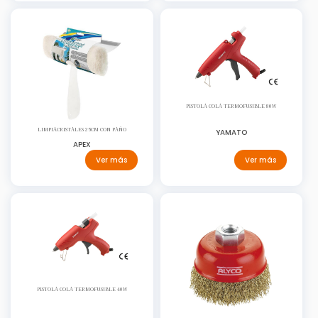
PISTOLA COLA TERMOFUSIBLE 80W
LIMPIACRISTALES 25CM CON PAÑO
YAMATO
APEX
Ver más
Ver más
PISTOLA COLA TERMOFUSIBLE 40W