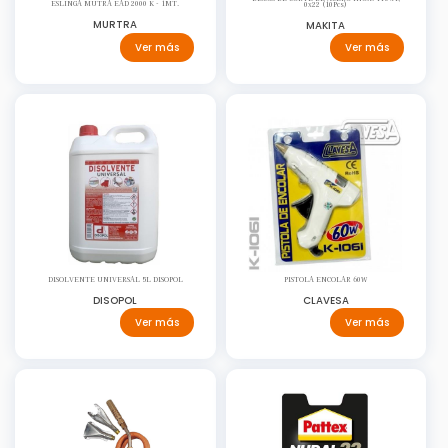
ESLINGA MUTRA EAD 2000 K - 1MT.
0x22 (10Pcs)
MURTRA
MAKITA
Ver más
Ver más
DISOLVENTE UNIVERSAL 5L DISOPOL
PISTOLA ENCOLAR 60W
DISOPOL
CLAVESA
Ver más
Ver más