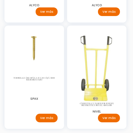
ALYCO
ALYCO
Ver más
Ver más
TORNILLO ABC SPAX 3.5 X 20 CAJA 1000
BICROMATADO
SPAX
CARRETILLA ALMACEN RUEDA
NEUMATICA NIVEL 480X450
NIVEL
Ver más
Ver más