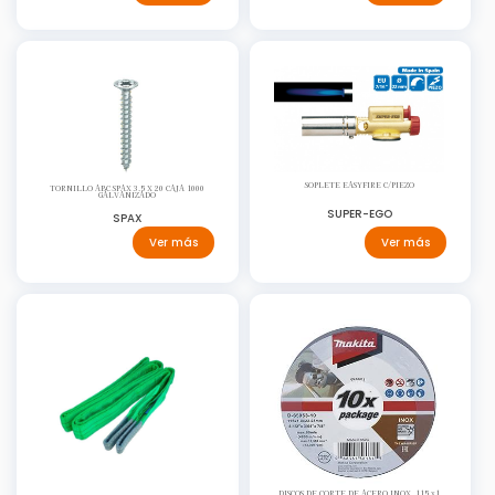
SOPLETE EASYFIRE C/PIEZO
TORNILLO ABC SPAX 3.5 X 20 CAJA 1000
GALVANIZADO
SUPER-EGO
SPAX
Ver más
Ver más
DISCOS DE CORTE DE ACERO INOX. 115 x1,