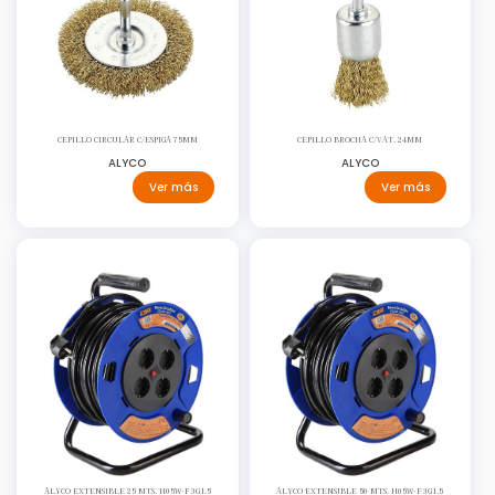
CEPILLO CIRCULAR C/ESPIGA 75MM
CEPILLO BROCHA C/VAT. 24MM
ALYCO
ALYCO
Ver más
Ver más
ALYCO EXTENSIBLE 25 MTS. H05W-F 3G1.5
ALYCO EXTENSIBLE 50 MTS. H05W-F 3G1.5