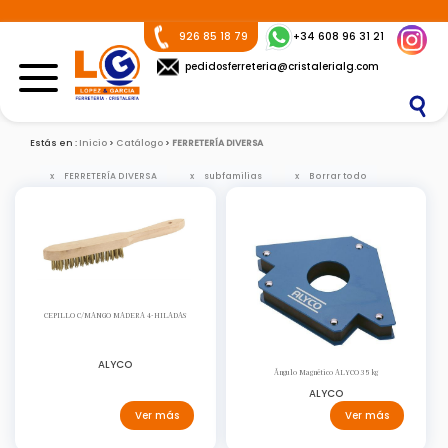
926 85 18 79
+34 608 96 31 21
pedidosferreteria@cristalerialg.com
Estás en :
Inicio
Catálogo
FERRETERÍA DIVERSA
FERRETERÍA DIVERSA
subfamilias
Borrar todo
CEPILLO C/MANGO MADERA 4-HILADAS
ALYCO
Ángulo Magnético ALYCO 35 kg
ALYCO
Ver más
Ver más