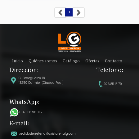
1
Inicio
Quiénes somos
Catálogo
Ofertas
Contacto
Dirección:
Teléfono:
C. Bodegueros, 18.
13250 Daimiel (Ciudad Real)
926 85 18 79
WhatsApp:
+34 608 96 31 21
E-mail:
pedidosferreteria@cristalerialg.com