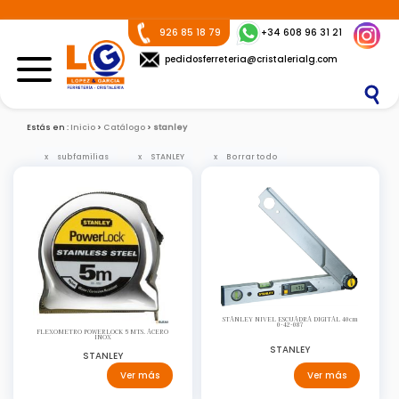
926 85 18 79
+34 608 96 31 21
pedidosferreteria@cristalerialg.com
Estás en :
Inicio
Catálogo
stanley
subfamilias
STANLEY
Borrar todo
STANLEY NIVEL ESCUADRA DIGITAL 40cm
0-42-087
FLEXOMETRO POWERLOCK 5 MTS. ACERO
INOX
STANLEY
STANLEY
Ver más
Ver más