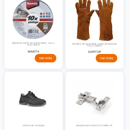
DISCOS DE CORTE DE ACERO INOX. 115 x1,
GUANTE DE SOLDADOR LARGO DE SERRAJE
0x22 (10Pcs)
TALLA ÚNICA
MAKITA
SAFETOP
Ver más
Ver más
ZAPATO DE TRABAJO
BISAGRAS DE CAZOLETA 26 MM. 95º