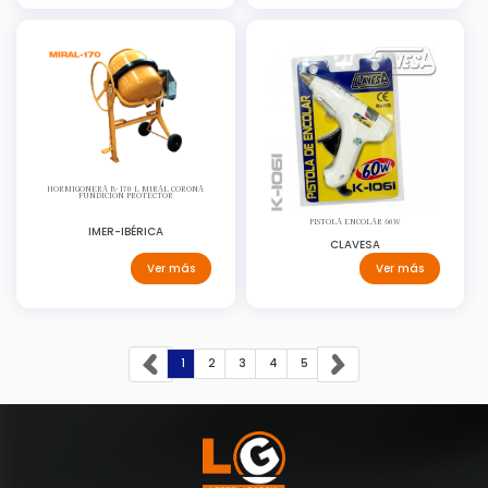
HORMIGONERA B-170 L MIRAL CORONA
FUNDICION PROTECTOR
PISTOLA ENCOLAR 60W
IMER-IBÉRICA
CLAVESA
Ver más
Ver más
1
2
3
4
5