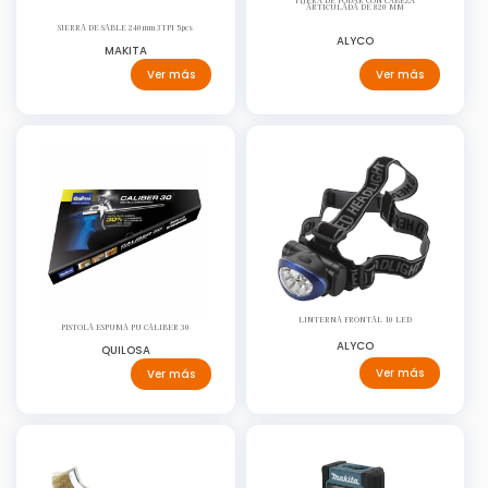
TIJERA DE PODAR CON CABEZA
ARTICULADA DE 820 MM
SIERRA DE SABLE 240mm 3TPI 5pcs
ALYCO
MAKITA
Ver más
Ver más
LINTERNA FRONTAL 10 LED
PISTOLA ESPUMA PU CALIBER 30
ALYCO
QUILOSA
Ver más
Ver más