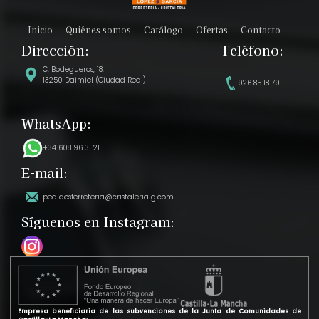
Inicio
Quiénes somos
Catálogo
Ofertas
Contacto
Dirección:
Teléfono:
C. Bodegueros, 18.
13250 Daimiel (Ciudad Real)
926 85 18 79
WhatsApp:
+34 608 96 31 21
E-mail:
pedidosferreteria@cristalerialg.com
Síguenos en Instagram:
Empresa beneficiaria de las subvenciones de la Junta de Comunidades de