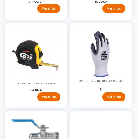
U-POWER
BECUSA
Ver más
Ver más
GUANTE TACTO NITRILO GRIS ECOFLEX
"GR"
FLEXOMETRO 7 M G LOCK 25 TAJIMA
3L
TAJIMA
Ver más
Ver más