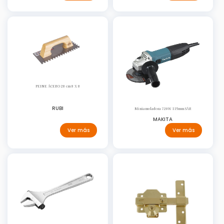
PEINE ACERO 28 cm 8 X 8
RUBI
Miniamoladora 720W 115mm SAR
MAKITA
Ver más
Ver más