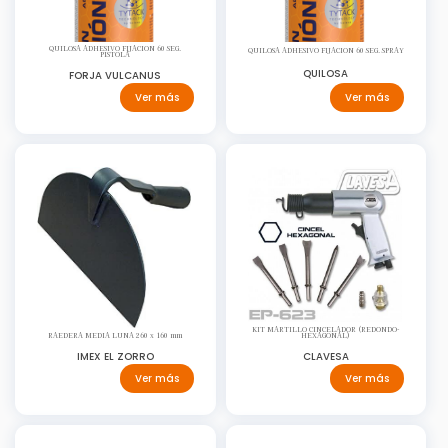
QUILOSA ADHESIVO FIJACION 60 SEG.
QUILOSA ADHESIVO FIJACION 60 SEG. SPRAY
PISTOLA
QUILOSA
FORJA VULCANUS
Ver más
Ver más
KIT MARTILLO CINCELADOR (REDONDO-
HEXAGONAL)
RAEDERA MEDIA LUNA 260 x 160 mm
CLAVESA
IMEX EL ZORRO
Ver más
Ver más