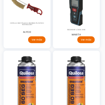
CEPILLO METÁLICO C/MANGO PLASTICO
REFORZADO
MEDIDOR LASER 30M
ALYCO
MAKITA
Ver más
Ver más