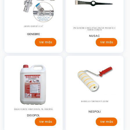
GRIFO ESFERA 3/4"
PICACHÓN O PICO PARA PICAR PIEDRAS Y
ABRIR ZANJAS
GENEBRE
NUSAC
Ver más
Ver más
RODILLO ANTIGOTA 22CM
DISOLVENTE UNIVERSAL 5L DISOPOL
NESPOLI
DISOPOL
Ver más
Ver más