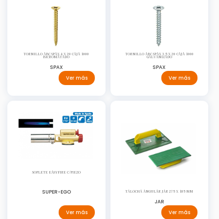
TORNILLO ABC SPAX 4 X 20 CAJA 1000
TORNILLO ABC SPAX 3.5 X 20 CAJA 1000
BICROMATADO
GALVANIZADO
SPAX
SPAX
Ver más
Ver más
SOPLETE EASYFIRE C/PIEZO
SUPER-EGO
TALOCHA ANGULAR JAR 275 X 185 MM
JAR
Ver más
Ver más