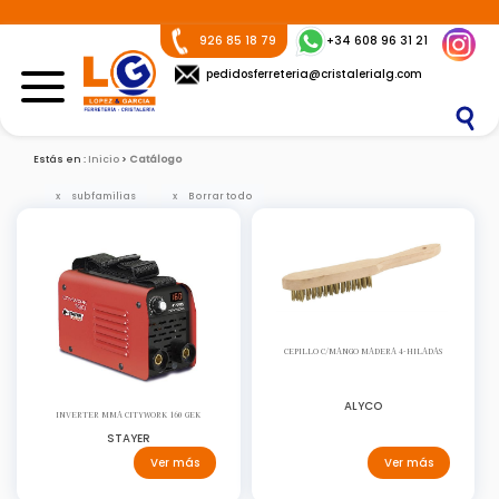
926 85 18 79
+34 608 96 31 21
pedidosferreteria@cristalerialg.com
Estás en :
Inicio
Catálogo
subfamilias
Borrar todo
CEPILLO C/MANGO MADERA 4-HILADAS
ALYCO
INVERTER MMA CITYWORK 160 GEK
STAYER
Ver más
Ver más