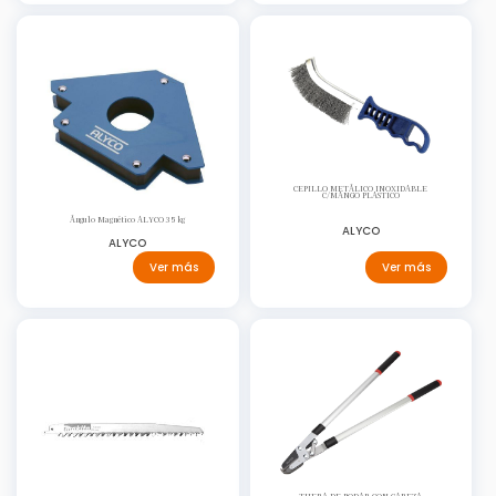
CEPILLO METÁLICO INOXIDABLE
C/MANGO PLASTICO
Ángulo Magnético ALYCO 35 kg
ALYCO
ALYCO
Ver más
Ver más