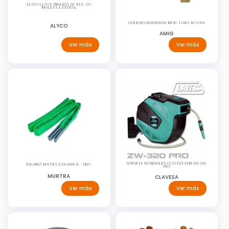
ALYCO LLAVE INGLESA 20" REF. 137
MOLETA LATERAL
CERROJO SEGURIDAD MOD. 1 ORO 107X170
ALYCO
AMIG
Ver más
Ver más
SOPORTE MANGUERA CLAVESA 20M ZW-320
ESLINGA MUTRA EAD 2000 K - 1MT.
PRO
MURTRA
CLAVESA
Ver más
Ver más