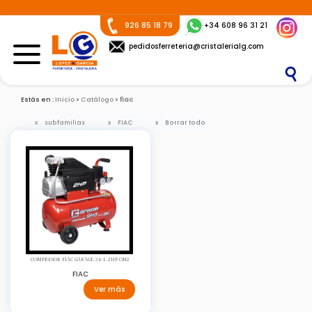
926 85 18 79
+34 608 96 31 21
pedidosferreteria@cristalerialg.com
Estás en :
Inicio
Catálogo
fiac
subfamilias
FIAC
Borrar todo
COMPRESOR FIAC GARAGE 24-L 2HP CM2
FIAC
Ver más