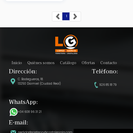
1
Inicio
Quiénes somos
Catálogo
Ofertas
Contacto
Dirección:
Teléfono:
C. Bodegueros, 18.
13250 Daimiel (Ciudad Real)
926 85 18 79
WhatsApp:
+34 608 96 31 21
E-mail:
pedidosferreteria@cristalerialg.com