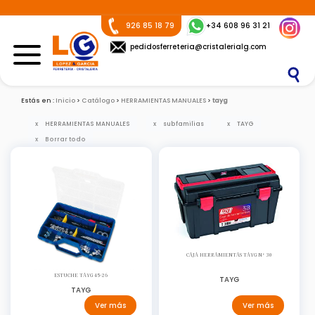
926 85 18 79
+34 608 96 31 21
pedidosferreteria@cristalerialg.com
Estás en :
Inicio
Catálogo
HERRAMIENTAS MANUALES
tayg
HERRAMIENTAS MANUALES
subfamilias
TAYG
Borrar todo
CAJA HERRAMIENTAS TAYG Nº 30
ESTUCHE TAYG 45-26
TAYG
TAYG
Ver más
Ver más