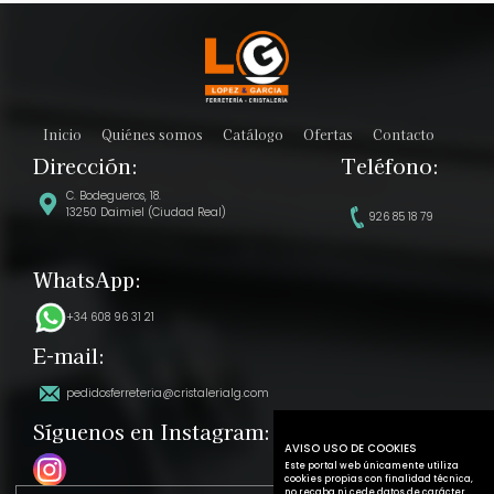
Inicio
Quiénes somos
Catálogo
Ofertas
Contacto
Dirección:
Teléfono:
C. Bodegueros, 18.
13250 Daimiel (Ciudad Real)
926 85 18 79
WhatsApp:
+34 608 96 31 21
E-mail:
pedidosferreteria@cristalerialg.com
Síguenos en Instagram:
AVISO USO DE COOKIES
Este portal web únicamente utiliza
cookies propias con finalidad técnica,
no recaba ni cede datos de carácter