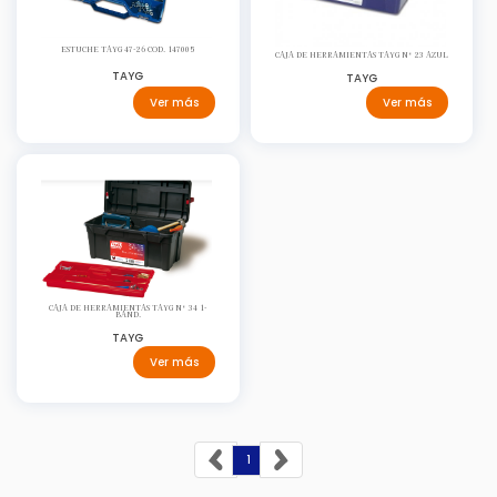
ESTUCHE TAYG 47-26 COD. 147005
CAJA DE HERRAMIENTAS TAYG Nº 23 AZUL
TAYG
TAYG
Ver más
Ver más
CAJA DE HERRAMIENTAS TAYG Nº 34 1-
BAND.
TAYG
Ver más
1