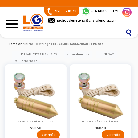
926 85 18 79
+34 608 96 31 21
pedidosferreteria@cristalerialg.com
Estás en :
Inicio
Catálogo
HERRAMIENTAS MANUALES
nusac
HERRAMIENTAS MANUALES
subfamilias
NUSAC
Borrar todo
PLOMADA MAGNÉTICA 1500 GRS.
PLOMADA IMAN NUSAC 1000 GRS.
NUSAC
NUSAC
Ver más
Ver más