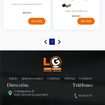
MARTILLO ENCOFRADOR M/FIBRA
ANGULARES MAGNÉTICOS
NUSAC
NUSAC
Ver más
Ver más
1
Inicio
Quiénes somos
Catálogo
Ofertas
Contacto
Dirección:
Teléfono:
C. Bodegueros, 18.
13250 Daimiel (Ciudad Real)
926 85 18 79