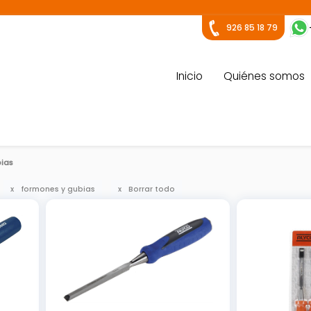
926 85 18 79
Inicio
Quiénes somos
ias
formones y gubias
Borrar todo