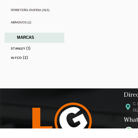
FERRETERÍA DIVERSA (363)
ABRASIVOS (2)
MARCAS
STANLEY (1)
ALYCO (2)
Dire
C.
13
What
+3