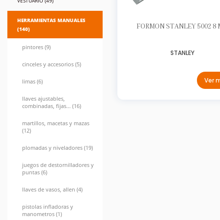
VESTUARIO (49)
HERRAMIENTAS MANUALES
FORMON STANLEY 5002 8
(140)
pintores (9)
STANLEY
cinceles y accesorios (5)
Ver 
limas (6)
llaves ajustables,
combinadas, fijas... (16)
martillos, macetas y mazas
(12)
plomadas y niveladores (19)
juegos de destornilladores y
puntas (6)
llaves de vasos, allen (4)
pistolas infladoras y
manometros (1)