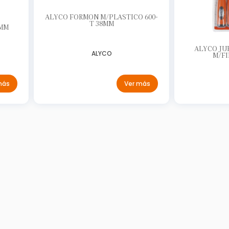
ALYCO FORMON M/PLASTICO 600-
T 38MM
 MM
ALYCO JU
ALYCO
M/FI
más
Ver más