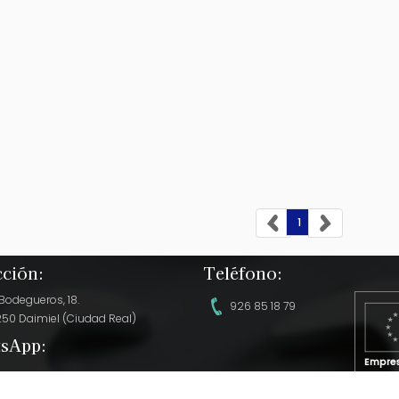
1
cción:
Teléfono:
 Bodegueros, 18.
926 85 18 79
250 Daimiel (Ciudad Real)
sApp:
Empres
4 608 96 31 21
de Cas