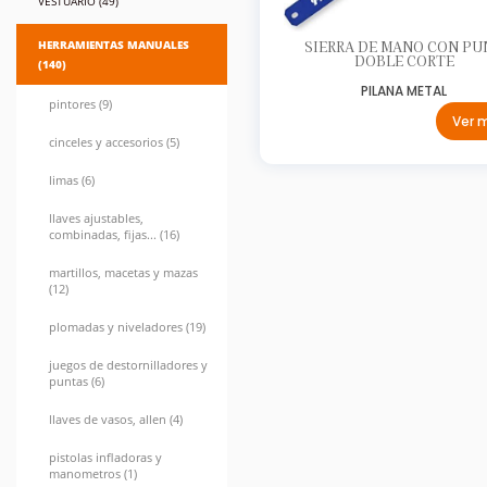
VESTUARIO (49)
HERRAMIENTAS MANUALES
SIERRA DE MANO CON PU
DOBLE CORTE
(140)
PILANA METAL
pintores (9)
Ver 
cinceles y accesorios (5)
limas (6)
llaves ajustables,
combinadas, fijas... (16)
martillos, macetas y mazas
(12)
plomadas y niveladores (19)
juegos de destornilladores y
puntas (6)
llaves de vasos, allen (4)
pistolas infladoras y
manometros (1)