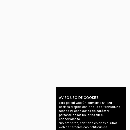
AVISO USO DE COOKIES
Este portal web únicamente utiliza
cookies propias con finalidad técnica, no
recaba ni cede datos de carácter
personal de los usuarios sin su
conocimiento.
Sin embargo, contiene enlaces a sitios
web de terceros con políticas de