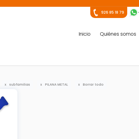
926 85 18 79
Inicio
Quiénes somos
subfamilias
PILANA METAL
Borrar todo