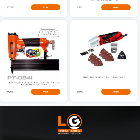
GUANTE MICROCUT T-10
127,05€
Añadir
5,32€
Añadir
MULTIHERRAMIENTA TC-MG 220/1 E
CLAVADORA CLAVESA CLAVO 0,8 HASTA 40MM
+ LENGUETA + CLAVOS
196,93€
Añadir
58,50€
Añadir