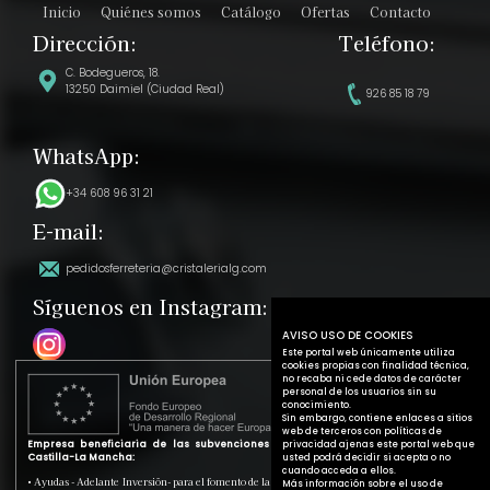
Inicio
Quiénes somos
Catálogo
Ofertas
Contacto
Dirección:
Teléfono:
C. Bodegueros, 18.
13250 Daimiel (Ciudad Real)
926 85 18 79
WhatsApp:
+34 608 96 31 21
E-mail:
pedidosferreteria@cristalerialg.com
Síguenos en Instagram:
AVISO USO DE COOKIES
Este portal web únicamente utiliza
cookies propias con finalidad técnica,
no recaba ni cede datos de carácter
personal de los usuarios sin su
conocimiento.
Sin embargo, contiene enlaces a sitios
web de terceros con políticas de
Empresa beneficiaria de las subvenciones de la Junta de Comunidades de
privacidad ajenas este portal web que
Castilla-La Mancha:
usted podrá decidir si acepta o no
cuando acceda a ellos.
• Ayudas - Adelante Inversión- para el fomento de la inversión y la mejora de la productividad
Más información sobre el uso de