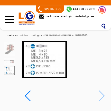
926 85 18 79
+34 608 96 31 21
pedidosferreteria@cristalerialg.com
Estás en :
Inicio
Catálogo
HERRAMIENTAS MANUALES - F09010800