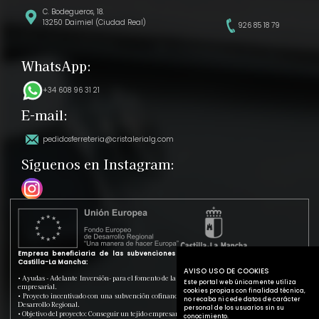
C. Bodegueros, 18.
13250 Daimiel (Ciudad Real)
926 85 18 79
WhatsApp:
+34 608 96 31 21
E-mail:
pedidosferreteria@cristalerialg.com
Síguenos en Instagram:
Empresa beneficiaria de las subvenciones de la Junta de Comunidades de
Castilla-La Mancha:
AVISO USO DE COOKIES
• Ayudas - Adelante Inversión- para el fomento de la inversión y la mejora de la productividad
Este portal web únicamente utiliza
empresarial.
cookies propias con finalidad técnica,
• Proyecto incentivado con una subvención cofinanciada en un 80% por el Fondo Europeo de
no recaba ni cede datos de carácter
Desarrollo Regional.
personal de los usuarios sin su
• Objetivo del proyecto: Conseguir un tejido empresarial más competitivo.
conocimiento.