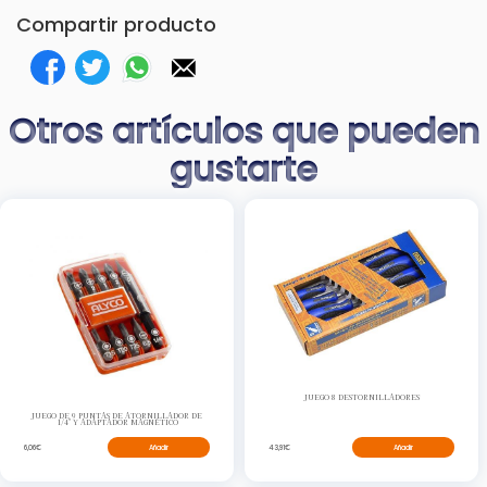
Compartir producto
Otros artículos que pueden
gustarte
JUEGO 8 DESTORNILLADORES
JUEGO DE 9 PUNTAS DE ATORNILLADOR DE
1/4" Y ADAPTADOR MAGNÉTICO
6,06€
Añadir
43,91€
Añadir