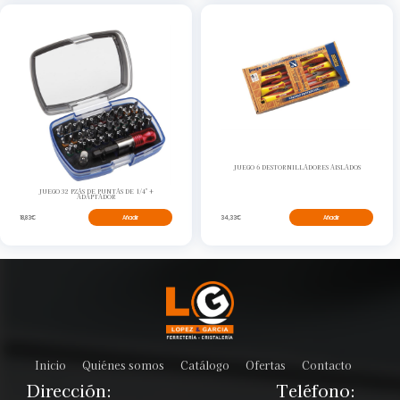
JUEGO 6 DESTORNILLADORES AISLADOS
JUEGO 32 PZAS DE PUNTAS DE 1/4" +
ADAPTADOR
34,33€
Añadir
18,83€
Añadir
Inicio
Quiénes somos
Catálogo
Ofertas
Contacto
Dirección:
Teléfono: