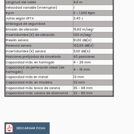
Longitud del cable
4,0 m
Velocidad variable (interruptor)
√
R.p.m
0 - 1.200 Rpm
Julios según EPTA
2,40 J
Embrague de seguridad
Emisión de vibración
15,50 m/seg²
Incertidumbre (K) de vibración
1,50 m/seg²
Presión sonora
91,00 dB(A)
Potencia sonora
102,00 dB(A)
Incertidumbre (K) sonora
3,00 dB(A)
Posiciones prefijadas de cincelado
40 posiciones
Capacidad máx. en hormigón
4 - 26 mm
Capacidad de perforación ideal (de
4 - 16 mm
hormigón)
Capacidad máx en metal
13 mm
Capacidad máx. en madera
32 mm
Capacidad máx. broca de corona
35 - 68 mm
Capacidad máx. corona de diamante
32 - 80 mm
DESCARGAR FICHA