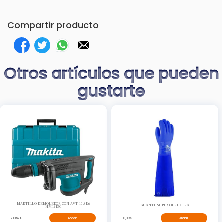
Compartir producto
Otros artículos que pueden
gustarte
MARTILLO DEMOLEDOR CON AVT 10,8Kg
GUANTE SUPER OIL EXTRA
HM1213C
710,57€
Añadir
10,80€
Añadir