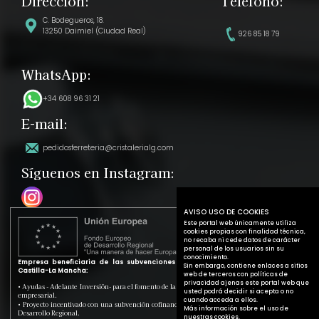
Dirección:
Teléfono:
C. Bodegueros, 18.
13250 Daimiel (Ciudad Real)
926 85 18 79
WhatsApp:
+34 608 96 31 21
E-mail:
pedidosferreteria@cristalerialg.com
Síguenos en Instagram:
AVISO USO DE COOKIES
Este portal web únicamente utiliza
cookies propias con finalidad técnica,
no recaba ni cede datos de carácter
personal de los usuarios sin su
conocimiento.
Empresa beneficiaria de las subvenciones de la Junta de Comunidades de
Sin embargo, contiene enlaces a sitios
Castilla-La Mancha:
web de terceros con políticas de
privacidad ajenas este portal web que
• Ayudas - Adelante Inversión- para el fomento de la inversión y la mejora de la productividad
usted podrá decidir si acepta o no
empresarial.
cuando acceda a ellos.
• Proyecto incentivado con una subvención cofinanciada en un 80% por el Fondo Europeo de
Más información sobre el uso de
Desarrollo Regional.
nuestras cookies.