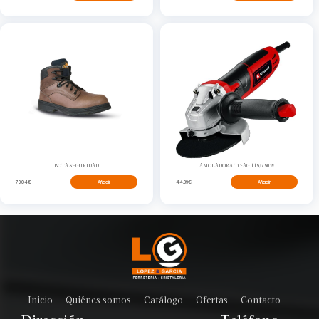
BOTA SEGURIDAD
AMOLADORA TC-AG 115/750W
79,04€
Añadir
44,89€
Añadir
Inicio
Quiénes somos
Catálogo
Ofertas
Contacto