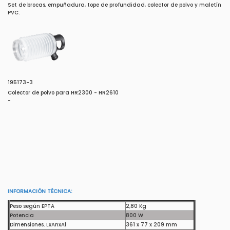
Set de brocas, empuñadura, tope de profundidad, colector de polvo y maletín
PVC.
195173-3
Colector de polvo para HR2300 - HR2610
-
INFORMACIÓN TÉCNICA:
Peso según EPTA
2,80 Kg
Potencia
800 W
Dimensiones. LxAnxAl
361 x 77 x 209 mm