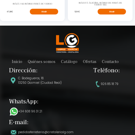
MACETA ALBAÑIL MANGO DE FIBRA DE
MAZA 3 KG MANGO FIBRA DE VIDRIO
VIDRIO 1KG
47,66€
Añadir
11,54€
Añadir
Inicio
Quiénes somos
Catálogo
Ofertas
Contacto
Dirección:
Teléfono:
C. Bodegueros, 18.
13250 Daimiel (Ciudad Real)
926 85 18 79
WhatsApp:
+34 608 96 31 21
E-mail:
pedidosferreteria@cristalerialg.com