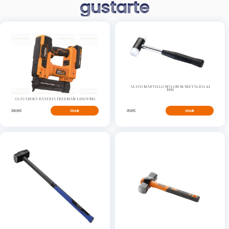
gustarte
ALYCO MARTILLO NYLON M/METALICO 44
MM
CLAVADORA BATERIA FREEMAN LD635/MG
296,99€
Añadir
35,65€
Añadir